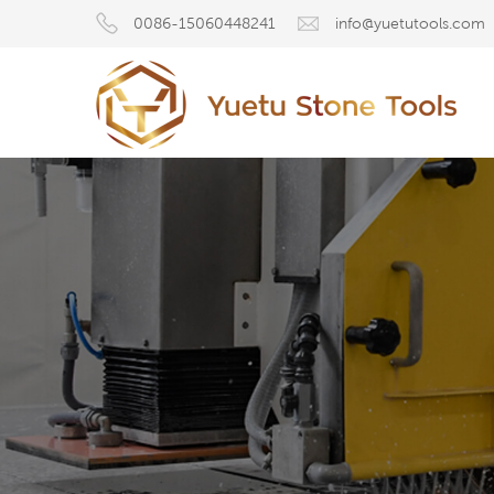
0086-15060448241
info@yuetutools.com