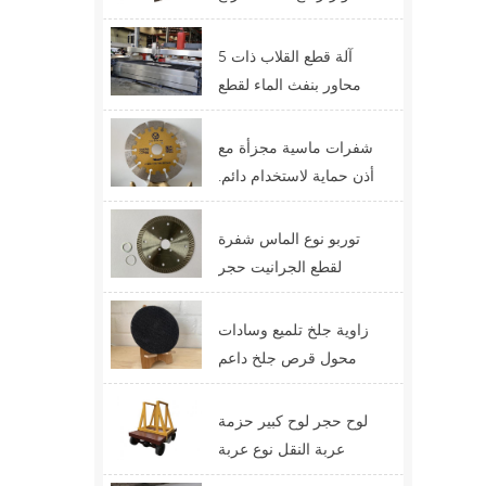
الرافعة التلسكوبية ذات
الرافعة الشوكية
آلة قطع القلاب ذات 5
محاور بنفث الماء لقطع
الأحجار الوظيفية
شفرات ماسية مجزأة مع
أذن حماية لاستخدام دائم.
أفضل تصميم لشفرات
القطع
توربو نوع الماس شفرة
لقطع الجرانيت حجر
الكوارتز الصين سعر
التوريد
زاوية جلخ تلميع وسادات
محول قرص جلخ داعم
لوح حجر لوح كبير حزمة
عربة النقل نوع عربة
عبّارة عربة التحكم عن