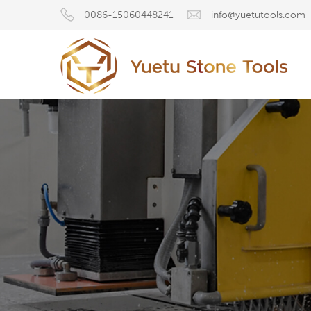
0086-15060448241
info@yuetutools.com