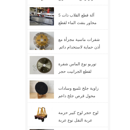
الرافعة التلسكوبية ذات
الرافعة الشوكية
آلة قطع القلاب ذات 5
محاور بنفث الماء لقطع
الأحجار الوظيفية
شفرات ماسية مجزأة مع
أذن حماية لاستخدام دائم.
أفضل تصميم لشفرات
القطع
توربو نوع الماس شفرة
لقطع الجرانيت حجر
الكوارتز الصين سعر
التوريد
زاوية جلخ تلميع وسادات
محول قرص جلخ داعم
لوح حجر لوح كبير حزمة
عربة النقل نوع عربة
عبّارة عربة التحكم عن