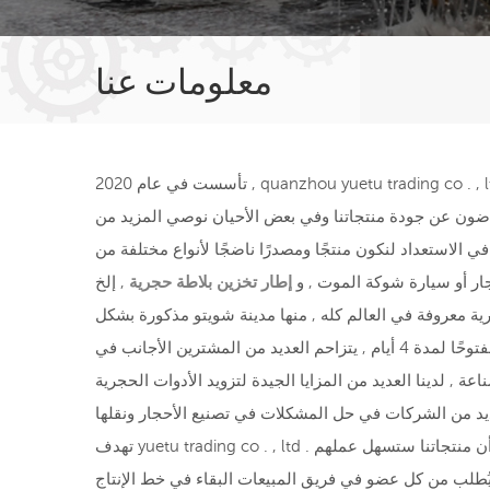
معلومات عنا
تأسست في عام 2020 , quanzhou yuetu trading co . , ltd . وتقع في تشيوانتشو , واحدة من أقوى مدن التصنيع في الصين . في الواقع , قمنا بتصنيع شفرات المنشار الماسية والحجر وسادات
ن الأجانب راضون عن جودة منتجاتنا وفي بعض الأحيان نوصي المزيد من
في الاستعداد لنكون منتجًا ومصدرًا ناضجًا لأنواع مختلفة من
ار أو سيارة شوكة الموت , و
إطار تخزين بلاطة حجرية
ية معروفة في العالم كله , منها مدينة شويتو مذكورة بشكل
صريح . يتم دعم معرض شيامن ستون لكل عام من قبل أسواق شويتو الحجرية . كل عام عندما يكون معرض شيامن ستون مفتوحًا لمدة 4 أيام , يتزاحم العديد من المشترين الأجانب في shuitou
 , لدينا العديد من المزايا الجيدة لتزويد الأدوات الحجرية
تهدف yuetu trading co . , ltd . إلى توفير أفضل الأدوات الحجرية عالية الجودة وبأسعار تنافسية لتجار الأحجار المختلفين , المصنِّعين أو المقاولين . من الواضح أن منتجاتنا ستسهل عملهم
وة على ذلك , يُطلب من كل عضو في فريق المبيعات البقاء في خط الإنتاج