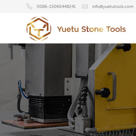
0086-15060448241
info@yuetutools.com