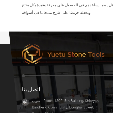
 في الحصول على معرفة وفيرة بكل منتج product . من خلال التواصل الحكيم والمريض , نحن مقتنعون بأن فريق المبيعات لدينا سوف يرضي كل مشترٍ
ويجعله حريصًا على طرح منتجاتنا في أسواقه .
اتصل بنا
عنوان : Room 1802, 5th Building, Shieryan,
Bincheng Community, Donghai Street,