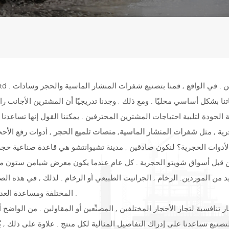
تم خلالها بيع منتجاتنا بشكل أساسي محليًا . ومع ذلك , وجدنا تدريجيًا أن المشتري
الجودة لتلبية احتياجات المشترين المحترفين . يمكننا القول إنها تساعدنا 
رية , مثل
شفرات المنشار الماسية
,
منصات تلميع الحجر
, أدوات رفع الأحج
الأدوات الحجرية؟ لنكون صادقين , مدينة تشيوانتشو هي قاعدة صناعية حجر
ن الموردين. الرخام , الجرانيت الطبيعي أو الرخام . لذلك , في هذه الصناعة
المختلفة ومساعدة العديد من الشركات في حل المشكلات في تصنيع الأحجار ونقلها .
 . 20 عامًا من الخبرة في التصنيع تساعدنا على إدراك التفاصيل المثالية لكل منتج . علا