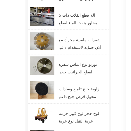
الرافعة التلسكوبية ذات
الرافعة الشوكية
آلة قطع القلاب ذات 5
محاور بنفث الماء لقطع
الأحجار الوظيفية
شفرات ماسية مجزأة مع
أذن حماية لاستخدام دائم.
أفضل تصميم لشفرات
القطع
توربو نوع الماس شفرة
لقطع الجرانيت حجر
الكوارتز الصين سعر
التوريد
زاوية جلخ تلميع وسادات
محول قرص جلخ داعم
لوح حجر لوح كبير حزمة
عربة النقل نوع عربة
عبّارة عربة التحكم عن