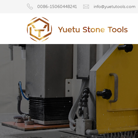
0086-15060448241
info@yuetutools.com