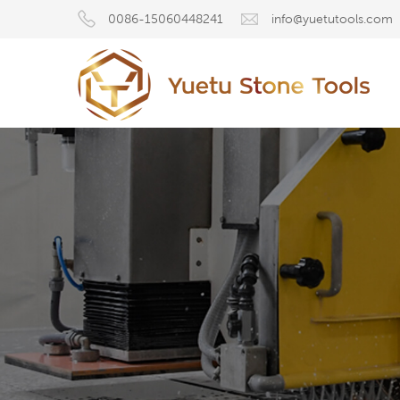
0086-15060448241
info@yuetutools.com