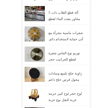
الرافعة التلسكوبية ذات
الرافعة الشوكية
آلة قطع القلاب ذات 5
محاور بنفث الماء لقطع
الأحجار الوظيفية
شفرات ماسية مجزأة مع
أذن حماية لاستخدام دائم.
أفضل تصميم لشفرات
القطع
توربو نوع الماس شفرة
لقطع الجرانيت حجر
الكوارتز الصين سعر
التوريد
زاوية جلخ تلميع وسادات
محول قرص جلخ داعم
لوح حجر لوح كبير حزمة
عربة النقل نوع عربة
عبّارة عربة التحكم عن